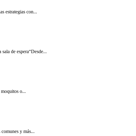
s estrategias con...
a sala de espera“Desde...
 moquitos o...
ás comunes y más...