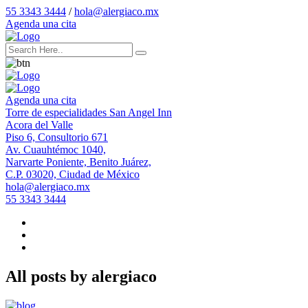
55 3343 3444
/
hola@alergiaco.mx
Agenda una cita
Agenda una cita
Torre de especialidades San Angel Inn
Acora del Valle
Piso 6, Consultorio 671
Av. Cuauhtémoc 1040,
Narvarte Poniente, Benito Juárez,
C.P. 03020, Ciudad de México
hola@alergiaco.mx
55 3343 3444
All posts by alergiaco